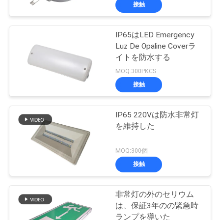
達
接触
に
IP65はLED Emergency
つ
36
Luz De Opaline Coverラ
い
イトを防水する
引込められた非常灯
MOQ:300PKCS
て
接触
工
IP65 220Vは防水非常灯
を維持した
場
59
旅
MOQ:300個
接触
行
導かれた非常灯
非常灯の外のセリウム
品
は、保証3年のの緊急時
ランプを導いた