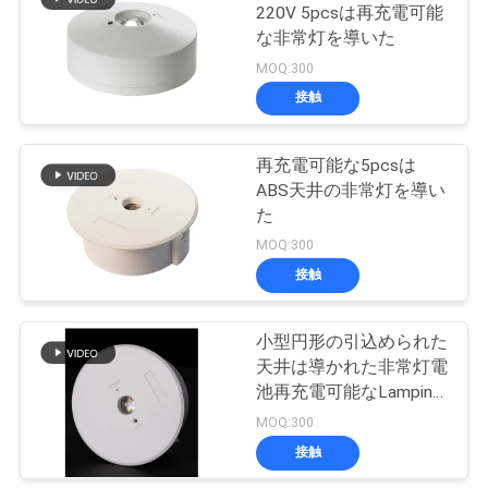
220V 5pcsは再充電可能
い
な非常灯を導いた
12
MOQ:300
非常灯をテストし
接触
引
ている自己
用
再充電可能な5pcsは
ABS天井の非常灯を導い
を
た
要
MOQ:300
接触
求
52
し
小型円形の引込められた
対の点の非常灯
な
天井は導かれた非常灯電
池再充電可能なLamping
さ
を取付けた
MOQ:300
い
接触