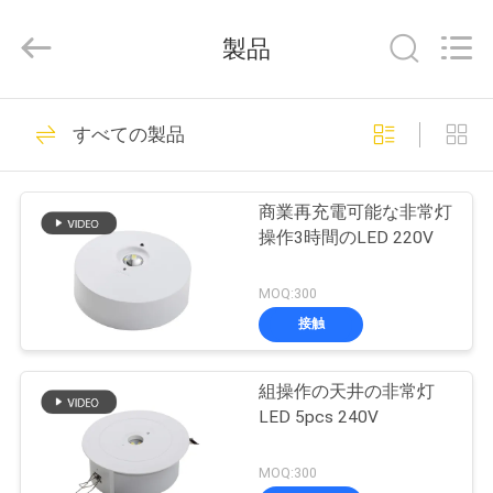
2015
-
2026
製品
Hangzhou
Dreamy
Technology
Co.,Ltd.
家
All
92
Rights
すべての製品
Reserved.
防水非常灯
プ
商業再充電可能な非常灯
ロ
操作3時間のLED 220V
ダ
MOQ:300
ク
接触
73
ト
組操作の天井の非常灯
再充電可能な非常灯
LED 5pcs 240V
私
MOQ:300