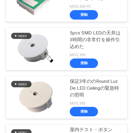
質
MOQ:300 PC
管
接触
46
理
5pcs SMD LEDの天井は
天井の非常灯
3時間の非常灯を操作引
私
込めた
MOQ:300
達
接触
に
連
保証3年ののRound Luz
20
De LED Ceilingの緊急時
絡
LED緊急の
の照明
MOQ:300
し
Downlight
接触
な
さ
屋内テスト・ボタン