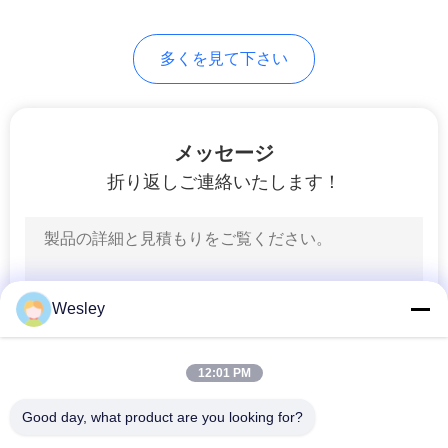
38
地
多くを見て下さい
図
導かれた出口の印
プ
メッセージ
折り返しご連絡いたします！
ラ
イ
34
バ
二重味方された出口
シ
Wesley
の印
ー
12:01 PM
規
Good day, what product are you looking for?
約