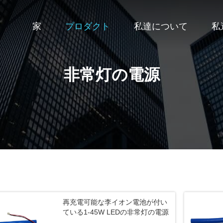
家
プロダクト
私達について
私
非常灯の電源
再充電可能な李イオン電池が付い
ている1-45W LEDの非常灯の電源