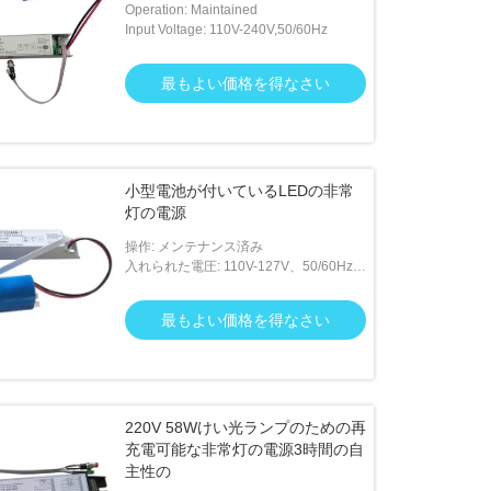
Operation: Maintained
Input Voltage: 110V-240V,50/60Hz
最もよい価格を得なさい
小型電池が付いているLEDの非常
灯の電源
操作: メンテナンス済み
入れられた電圧: 110V-127V、50/60Hz、
220V-240V、50/60Hz
最もよい価格を得なさい
220V 58Wけい光ランプのための再
充電可能な非常灯の電源3時間の自
主性の