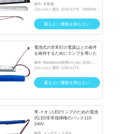
操作: 未整備
入れられた電圧: 110V-127V、50/60Hz、
220V-240V、50/60Hz
最もよい価格を得なさい
電池式の非常灯の電源はとの条件
を維持するためにランプを導いた
操作: Maintained状態のために完全には
め込み式
入れられた電圧: 110V-127V
50/60Hz;220V-240V 50/60Hz
最もよい価格を得なさい
李-イオンLEDランプのための電池
式LED非常指揮権のパック110-
240V
操作: メンテナンス済み