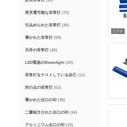
防水非常灯
(92)
再充電可能な非常灯
(73)
引込められた非常灯
(36)
ビデオ
導かれた非常灯
(59)
天井の非常灯
(46)
LED緊急のDownlight
(20)
非常灯をテストしている自己
(12)
対の点の非常灯
(52)
導かれた出口の印
(38)
二重味方された出口の印
(34)
アルミニウム出口の印
(10)