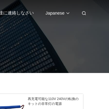
達に連絡しなさい
Japanese
再充電可能な110V 240Vの転換の
キットの非常灯の電源