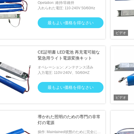
Opetation: 維持/非維持
入れられた電圧: 110-240V 50/60Hz
最もよい価格を得なさい
ビデオ
CE証明書 LED電池 再充電可能な
緊急用ライト電源変換キット
オペレーション: メンテナンス済み
入力電圧: 110V-240V、50/60HZ
最もよい価格を得なさい
ビデオ
導かれた照明のための専門の非常
灯の電源
操作: Maintained状態のために完全には