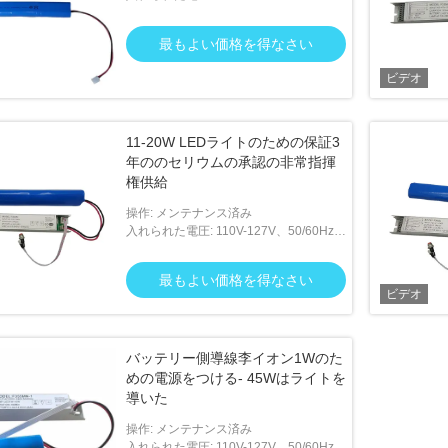
50/60Hz;220V-240V 50/60Hz
最もよい価格を得なさい
ビデオ
11-20W LEDライトのための保証3
年ののセリウムの承認の非常指揮
権供給
操作: メンテナンス済み
入れられた電圧: 110V-127V、50/60Hz、
220V-240V、50/60Hz
最もよい価格を得なさい
ビデオ
バッテリー側導線李イオン1Wのた
めの電源をつける- 45Wはライトを
導いた
操作: メンテナンス済み
入れられた電圧: 110V-127V、50/60Hz、