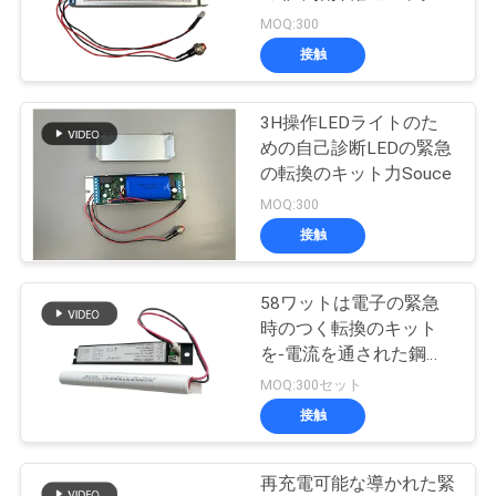
質
出力した
MOQ:300
管
接触
理
3H操作LEDライトのた
めの自己診断LEDの緊急
私
の転換のキット力Souce
MOQ:300
達
接触
に
連
58ワットは電子の緊急
時のつく転換のキット
絡
を-電流を通された鋼鉄
包装導いた
MOQ:300セット
し
接触
な
さ
再充電可能な導かれた緊