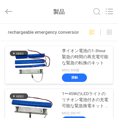
2015
-
2026
製品
Hangzhou
Dreamy
Technology
Co.,Ltd.
家
All
Rights
rechargeable emergency conversion kit オンライン製
Reserved.
プ
李イオン電池の1-3hour
ロ
緊急の時間の再充電可能
な緊急の転換のキット
ダ
MOQ:300個
ク
接触
ト
1〜45WのLEDライトの
リチオン電池付きの充電
私
可能な緊急換電キット 3
時間の持続時間
MOQ:300 PC