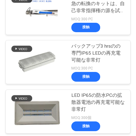
急の転換のキットは、自
い
己非常指揮権の源を試験
導線
MOQ:300 PC
接触
引
用
バックアップ3 hrsのの
専門IP65 LEDの再充電
を
可能な非常灯
要
MOQ:300 PC
接触
求
し
LED IP65の防水PCの拡
な
散器電池の再充電可能な
非常灯
さ
MOQ:300個
い
接触