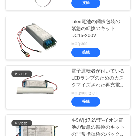
達
接触
に
LiIon電池の鋼鉄包装の
つ
緊急の転換のキット
い
DC15-200V
MOQ:300
て
接触
工
電子運転者が付いている
LEDランプのためのカス
場
タマイズされた再充電可
旅
能な緊急の転換のキット
MOQ:300セット
接触
行
4-5Wは7.2V李-イオン電
品
池の緊急の転換のキット
の非常指揮権のパックを