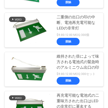
達
接触
に
二重側の出口の印の中
つ
断、電池再充電可能な
い
LEDの非常灯
$9.80-12.80 MOQ:300個
て
接触
工
維持された倍によって味
方される電池式の緊急時
場
のアルミニウム出口の印
旅
$9.80-12.80 MOQ:300セット
接触
行
再充電可能な電池式の二
品
重味方された出口はLED
の非常灯に署名する