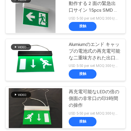
動作する 2 面の緊急出
い
口サイン 15pcs SMD ホ
ワイト LED とリチウム
USD 5-50 per set MOQ:300セット
イオン電池
接触
引
用
Alumiumのエンド キャッ
プの電池式の再充電可能
を
な二重味方された出口の
要
印
USD 5-50 per set MOQ:300セット
接触
求
し
再充電可能なLEDの倍の
な
側面の非常口の印3時間
の操作
さ
USD 5-50 per set MOQ:300セット
い
接触