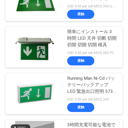
質
USD 5-50 per set MOQ:300セット
管
接触
理
簡単にインストール 3
時間 LED 天井 切断 切開
私
切開 切開 切開 模具
USD 5-50 per set MOQ:300 PC
達
接触
に
連
Running Man Ni-Cd バッ
テリーバックアップ
絡
LED 緊急出口照明 5730
SMD LED と 3 年間の保
USD 5-50 per set MOQ:300
し
証
接触
な
さ
3時間充電可能な電池で