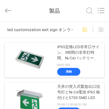
2015
-
2026
製品
Hangzhou
Dreamy
Technology
Co.,Ltd.
家
All
Rights
led customization exit sign オンライン製造
Reserved.
プ
IP65定格LED非常口サイ
ロ
ン、3時間の非常灯時
間、Ni-Cdバッテリー駆
ダ
動の非常口灯
MOQ:500
ク
接触
ト
天井の突入式緊急出口信
号灯とNi-Cd電池 IP65 格
私
付けと5730 SMD LED
$9.80-12.80 MOQ:100