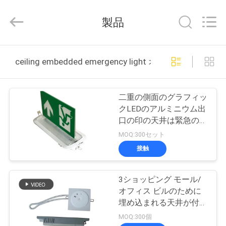
2015
-
2026
製品
Hangzhou
Dreamy
Technology
Co.,Ltd.
家
All
Rights
ceiling embedded emergency light オンライン製造
Reserved.
プ
二重の側面のグラフィッ
ロ
クLEDのアルミニウム出
口の印の天井は緊急の連
ダ
続した人を埋め込んだ
MOQ:300セット
ク
接触
ト
3ショッピング モール/
オフィス ビルのために
私
埋め込まれる天井が付い
ているワットSMD LED
MOQ:300個