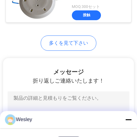
質
MOQ:300セット
管
接触
理
多くを見て下さい
私
達
メッセージ
に
折り返しご連絡いたします！
連
絡
し
Wesley
な
さ