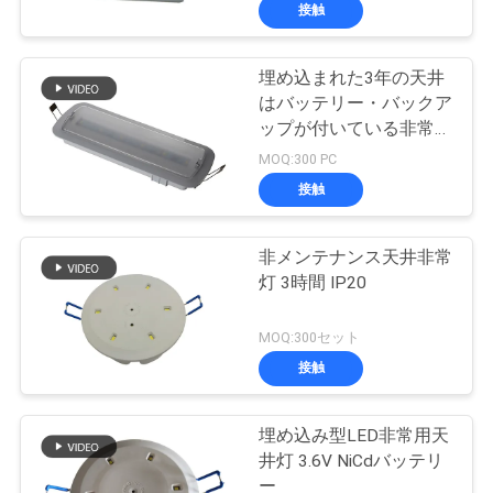
達
の非常灯
接触
に
埋め込まれた3年の天井
つ
はバッテリー・バックア
い
ップが付いている非常灯
を保証導いた
MOQ:300 PC
て
接触
工
非メンテナンス天井非常
灯 3時間 IP20
場
旅
MOQ:300セット
接触
行
埋め込み型LED非常用天
品
井灯 3.6V NiCdバッテリ
ー