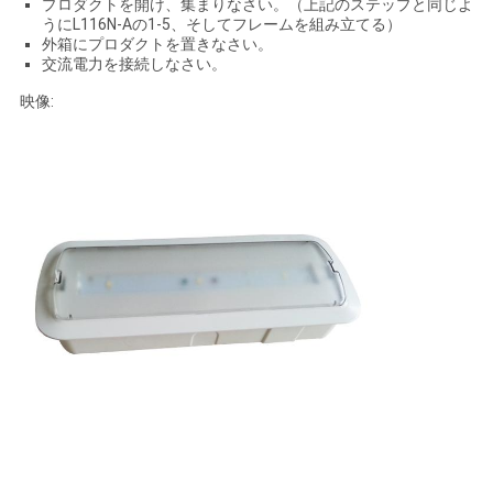
プロダクトを開け、集まりなさい。（上記のステップと同じよ
うにL116N-Aの1-5、そしてフレームを組み立てる）
SITEMAP
外箱にプロダクトを置きなさい。
交流電力を接続しなさい。
映像:
プ
ラ
イ
バ
シ
ー
規
約