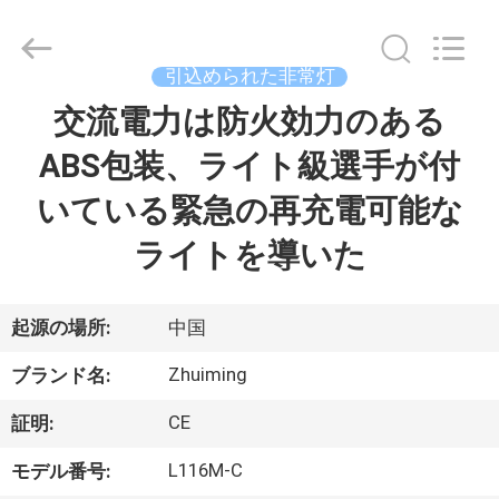
2015
-
2026
Hangzhou
Dreamy
引込められた非常灯
Technology
Co.,Ltd.
交流電力は防火効力のある
家
All
Rights
Reserved.
ABS包装、ライト級選手が付
プ
いている緊急の再充電可能な
ロ
ライトを導いた
ダ
ク
起源の場所:
中国
ト
Zhuiming
ブランド名:
CE
証明:
私
L116M-C
モデル番号: