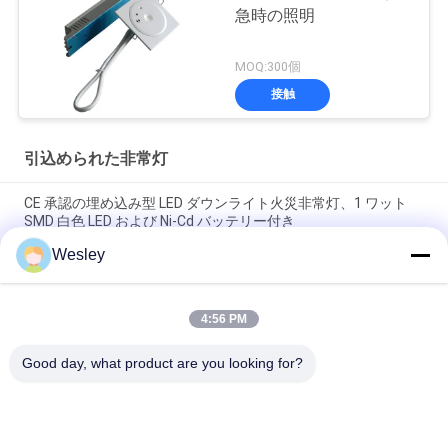
急時の照明
MOQ:300個
接触
引込められた非常灯
CE 承認の埋め込み型 LED ダウンライト火災非常灯、1 ワット
SMD 白色 LED および Ni-Cd バッテリー付き
Wesley
バッテリー・バックアップは緊急LEDの台所天井灯、RoHSを引
込めた
4:56 PM
220V 充電式緊急照明灯、180分間作動、難燃性ABS筐体、壁埋
め込み型
Good day, what product are you looking for?
人気カテゴリ
すべて