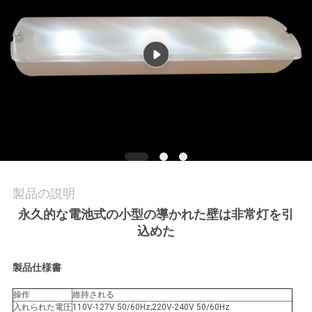
質
管
理
私
達
に
連
製品の説明
永久的な電池式の小型の導かれた壁は非常灯を引
絡
込めた
し
製品仕様書
な
操作
維持される
さ
入れられた電圧
110V-127V 50/60Hz;220V-240V 50/60Hz