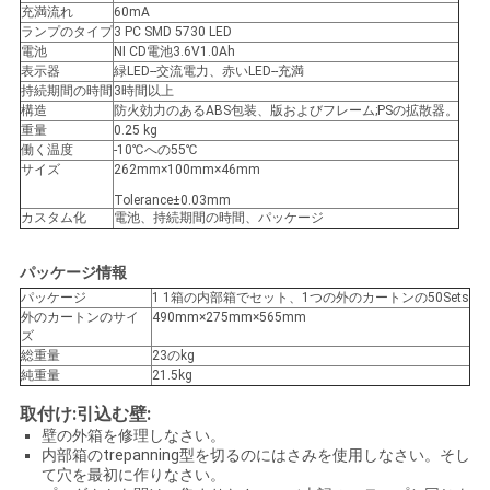
充満流れ
60mA
い
ランプのタイプ
3 PC SMD 5730 LED
電池
NI CD電池3.6V1.0Ah
表示器
緑LED--交流電力、赤いLED--充満
持続期間の時間
3時間以上
引
構造
防火効力のあるABS包装、版およびフレーム;PSの拡散器。
重量
0.25 kg
用
働く温度
-10℃への55℃
サイズ
262mm×100mm×46mm
を
Tolerance±0.03mm
カスタム化
電池、持続期間の時間、パッケージ
要
パッケージ情報
求
パッケージ
1 1箱の内部箱でセット、1つの外のカートンの50Sets
外のカートンのサイ
490mm×275mm×565mm
し
ズ
総重量
23のkg
な
純重量
21.5kg
さ
取付け:引込む壁:
壁の外箱を修理しなさい。
い
内部箱のtrepanning型を切るのにはさみを使用しなさい。そし
て穴を最初に作りなさい。