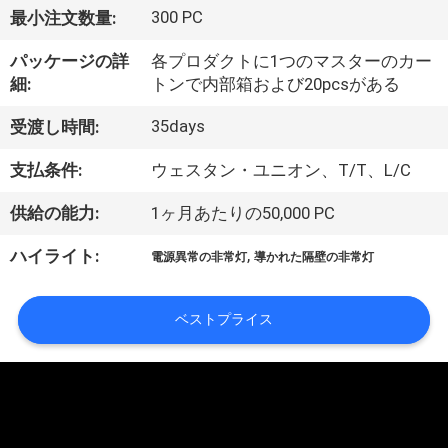
達
300 PC
最小注文数量:
に
パッケージの詳
各プロダクトに1つのマスターのカー
つ
細:
トンで内部箱および20pcsがある
い
35days
受渡し時間:
て
支払条件:
ウェスタン・ユニオン、T/T、L/C
供給の能力:
1ヶ月あたりの50,000 PC
工
,
ハイライト:
電源異常の非常灯
導かれた隔壁の非常灯
場
旅
ベストプライス
行
品