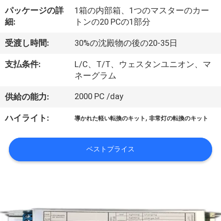
達
パッケージの詳
1箱の内部箱、1つのマスターのカー
に
細:
トンの20 PCの1部分
つ
受渡し時間:
30%の沈殿物の後の20-35日
い
支払条件:
L/C、T/T、ウェスタンユニオン、マ
て
ネーグラム
2000 PC /day
供給の能力:
工
,
ハイライト:
導かれた軽い転換のキット
非常灯の転換のキット
場
旅
ベストプライス
行
品