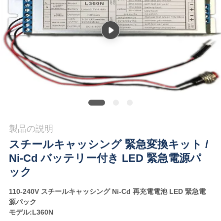
質
管
理
私
達
に
製品の説明
連
スチールキャッシング 緊急変換キット /
絡
Ni-Cd バッテリー付き LED 緊急電源パ
ック
し
110-240V スチールキャッシング Ni-Cd 再充電電池 LED 緊急電
な
源パック
モデル:L360N
さ