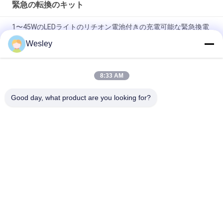
緊急の転換のキット
1〜45WのLEDライトのリチオン電池付きの充電可能な緊急換電
キット 3時間の持続時間
Wesley
110-220V 3-4 ワット出力 CE 承認された LED 緊急変換キット
8:33 AM
ステールキャッシング LED 緊急電源パック 3 時間持続 110-
240V 入力電圧
Good day, what product are you looking for?
人気カテゴリ
すべて
防水非常灯
再充電可能な非常灯
引込められた非常灯
導かれた非常灯
天井の非常灯
LED緊急のDownlight