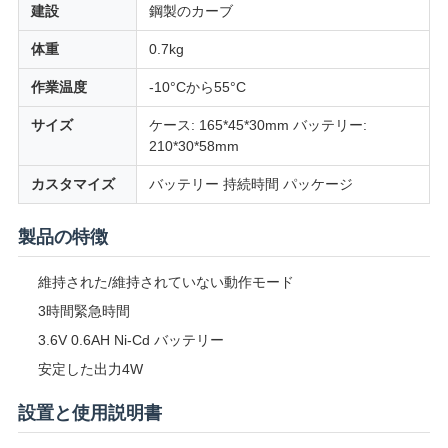
建設
鋼製のカーブ
SITEMAP
体重
0.7kg
作業温度
-10°Cから55°C
プ
サイズ
ケース: 165*45*30mm バッテリー:
ラ
210*30*58mm
イ
カスタマイズ
バッテリー 持続時間 パッケージ
バ
製品の特徴
シ
維持された/維持されていない動作モード
ー
3時間緊急時間
3.6V 0.6AH Ni-Cd バッテリー
規
安定した出力4W
約
設置と使用説明書