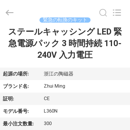
2015
-
2026
Hangzhou
Dreamy
緊急の転換のキット
Technology
Co.,Ltd.
ステールキャッシング LED 緊
家
All
Rights
Reserved.
急電源パック 3 時間持続 110-
プ
240V 入力電圧
ロ
ダ
起源の場所:
浙江の陶磁器
ク
Zhui Ming
ブランド名:
ト
CE
証明:
L360N
モデル番号:
私
300
最小注文数量: