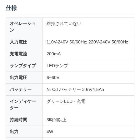
仕様
い
オペレーショ
維持されていない
引
ン
入力電圧
110V-240V 50/60Hz; 220V-240V 50/60Hz
用
充電電流
200mA
を
ランプタイプ
LEDランプ
要
出力電圧
6~60V
求
バッテリー
Ni-Cd バッテリー 3.6V/4.5Ah
し
インディケー
グリーンLED - 充電
な
ター
さ
持続時間
3時間以上
い
出力
4W