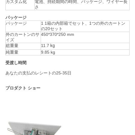
カスタム化
電池、持続期間の時間、パッケージ、ワイヤー長
さ
SITEMAP
パッケージ
パッケージ
1 1箱の内部箱でセット、1つの外のカートン
の20セット
プ
外のカートンのサ
450*370*250 mm
イズ
ラ
総重量
11.7
kg
純重量
9.85 kg
イ
受渡し時間
バ
あなたの支払のレシートの25-35日
シ
プロダクト ショー
ー
規
約