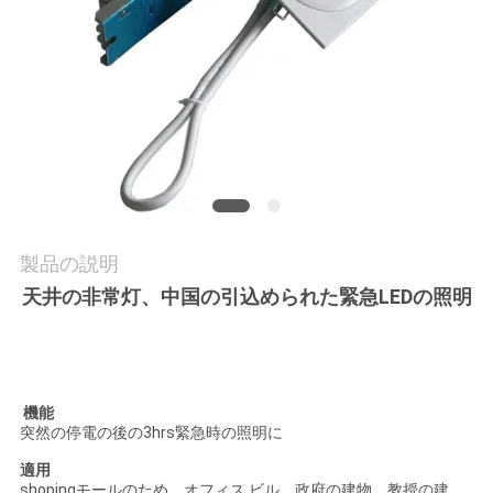
質
管
理
私
達
に
製品の説明
天井の非常灯、中国の引込められた緊急LEDの照明
連
絡
し
機能
な
突然の停電の後の3hrs緊急時の照明に
適用
さ
shopingモールのため、オフィス ビル、政府の建物、教授の建