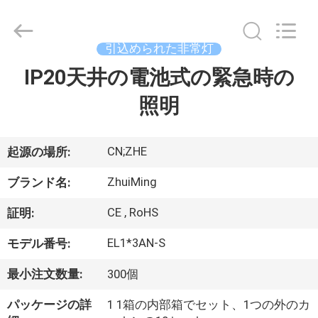
2015
-
2026
Hangzhou
Dreamy
引込められた非常灯
Technology
Co.,Ltd.
IP20天井の電池式の緊急時の
家
All
Rights
Reserved.
照明
プ
ロ
CN;ZHE
起源の場所:
ダ
ZhuiMing
ブランド名:
ク
CE , RoHS
証明:
ト
EL1*3AN-S
モデル番号:
最小注文数量:
300個
私
パッケージの詳
1 1箱の内部箱でセット、1つの外のカ