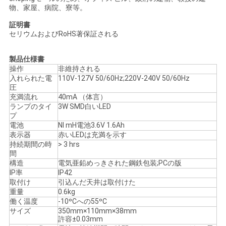
物、家屋、病院、寮等。
い
証明書
セリウムおよびRoHS著保証される
引
製品仕様書
用
操作
非維持される
入れられた電
110V-127V 50/60Hz;220V-240V 50/60Hz
圧
を
充満流れ
40mA （体言）
ランプのタイ
3W SMD白いLED
要
プ
電池
NI mH電池3.6V 1.6Ah
求
表示器
赤いLEDは充満を示す
持続期間の時
> 3 hrs
し
間
構造
電気亜鉛めっきされた鋼鉄包装;PCの版
な
IP率
IP42
取付け
引込んだ天井は取付けた
さ
重量
0.6kg
働く温度
-10ºCへの55ºC
い
サイズ
350mm×110mm×38mm
許容±0.03mm