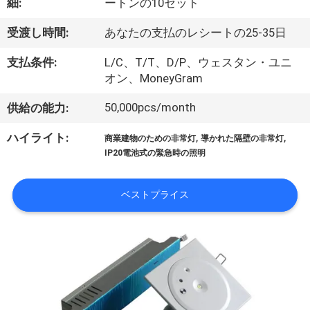
達
細:
ートンの10セット
に
受渡し時間:
あなたの支払のレシートの25-35日
つ
支払条件:
L/C、T/T、D/P、ウェスタン・ユニ
い
オン、MoneyGram
て
50,000pcs/month
供給の能力:
,
,
ハイライト:
商業建物のための非常灯
導かれた隔壁の非常灯
工
IP20電池式の緊急時の照明
場
ベストプライス
旅
行
品