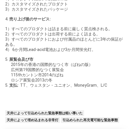
2）カスタマイズされたプロダクト
3）カスタマイズされたパッケージ
4.
売り上げ後のサービス:
1）すべてのプロダクトは詰まる前に厳しく質点検される。
2）すべてのプロダクトは出荷する前によく詰まる。
3）すべてのプロダクトにおよび付属品のほとんどに3年の保証が
ある。
4） 6か月間Lead-acid電池および3か月間蛍光灯。
5.
展覧会及び市
2015年の香港の国際的なつく市（ばねの版）
広州第19国際的なつく展覧会
115thカントン市2014のばね
ロシア展覧会2013の冬
5.
支払:
TT、ウェスタン・ユニオン、MoneyGram、L/C
天井によって引込められた緊急事態は軽い導いた
天井によって埋め込まれる非常灯
引込められた再充電可能な緊急事態