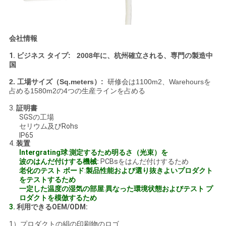
会社情報
1.
ビジネス タイプ:
2008年に、
杭州確立される、
専門の製造
中
国
2.
工場サイズ（Sq.meters）:
研修会は1100m2、Warehoursを
占める1580m2の4つの生産ラインを占める
3.
証明書
SGSの工場
セリウム及びRohs
IP65
4.
装置
Intergrating球
:
測定するため明るさ（光束）を
波のはんだ付けする機械
:
PCBsをはんだ付けするため
老化のテスト ボード
:
製品性能および選り抜きよいプロダクト
をテストするため
一定した温度の湿気の部屋
:
異なった環境状態およびテスト プ
ロダクトを模倣するため
3.
利用できるOEM/ODM:
1）プロダクトの絹の印刷物のロゴ