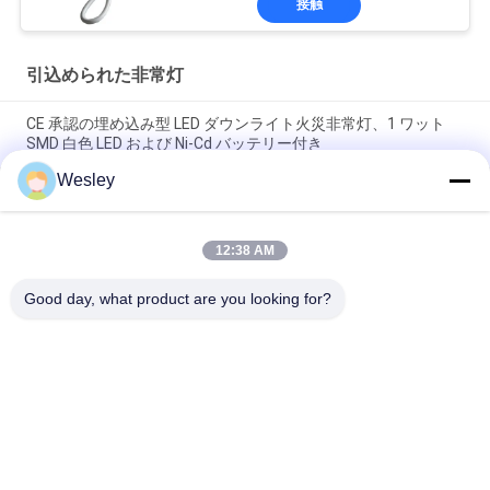
接触
引込められた非常灯
CE 承認の埋め込み型 LED ダウンライト火災非常灯、1 ワット
SMD 白色 LED および Ni-Cd バッテリー付き
Wesley
バッテリー・バックアップは緊急LEDの台所天井灯、RoHSを引
込めた
12:38 AM
220V 充電式緊急照明灯、180分間作動、難燃性ABS筐体、壁埋
め込み型
Good day, what product are you looking for?
人気カテゴリ
すべて
防水非常灯
再充電可能な非常灯
引込められた非常灯
導かれた非常灯