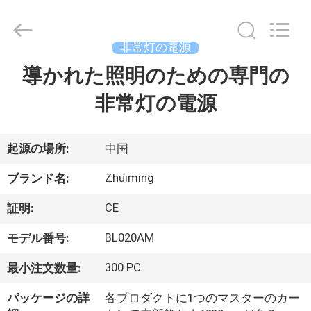
2015
-
2026
Hangzhou
Dreamy
非常灯の電源
Technology
Co.,Ltd.
導かれた照明のための専門の
家
All
Rights
Reserved.
非常灯の電源
プ
ロ
起源の場所:
中国
ダ
Zhuiming
ブランド名:
ク
CE
証明:
ト
BL020AM
モデル番号:
300 PC
最小注文数量:
私
パッケージの詳
各プロダクトに1つのマスターのカー