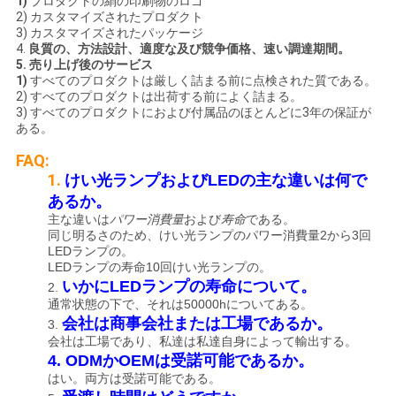
1)
プロダクトの絹の印刷物のロゴ
2) カスタマイズされたプロダクト
3) カスタマイズされたパッケージ
4.
良質の、方法設計、適度な及び競争価格、速い調達期間。
5. 売り上げ後のサービス
1)
すべてのプロダクトは厳しく詰まる前に点検された質である。
2) すべてのプロダクトは出荷する前によく詰まる。
3) すべてのプロダクトにおよび付属品のほとんどに3年の保証が
ある。
FAQ:
1.
けい光ランプおよびLEDの主な違いは何で
あるか。
主な違いは
パワー消費量
および
寿命
である。
同じ明るさのため、けい光ランプのパワー消費量2から3回
LEDランプの。
LEDランプの寿命10回けい光ランプの。
いかにLEDランプの寿命について。
2.
通常状態の下で、それは50000hについてある。
会社は商事会社または工場であるか。
3.
会社は工場であり、私達は私達自身によって輸出する。
4. ODMかOEMは受諾可能であるか。
はい。両方は受諾可能である。