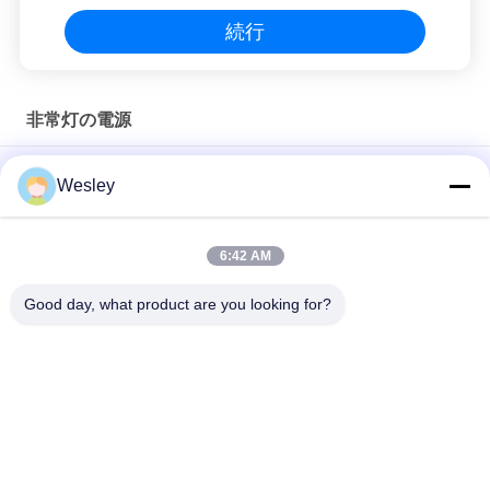
続行
非常灯の電源
再充電可能な李イオン電池が付いている1-45W LEDの非常灯の
Wesley
電源
再充電可能な110V 240Vの転換のキットの非常灯の電源
6:42 AM
CE証明書 LED電池 再充電可能な緊急用ライト電源変換キット
Good day, what product are you looking for?
人気カテゴリ
すべて
防水非常灯
再充電可能な非常灯
引込められた非常灯
導かれた非常灯