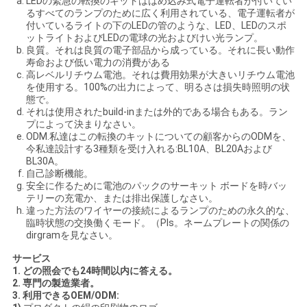
LEDの緊急の転換のキットははめ込み式電子運転者が付いてい
るすべてのランプのために広く利用されている、電子運転者が
付いているライトの下のLEDの管のような、LED、LEDのスポ
ットライトおよびLEDの電球の光およびけい光ランプ。
良質。それは良質の電子部品から成っている。それに長い動作
寿命および低い電力の消費がある
高レベルリチウム電池。それは費用効果が大きいリチウム電池
を使用する。100%の出力によって、明るさは損失時照明の状
態で。
それは使用されたbuild-inまたは外的である場合もある。ラン
プによって決まりなさい。
ODM.私達はこの転換のキットについての顧客からのODMを、
今私達設計する3種類を受け入れる:BL10A、BL20Aおよび
BL30A。
自己診断機能。
安全に作るために電池のパックのサーキット ボードを時バッ
テリーの充電か、または排出保護しなさい。
違った方法のワイヤーの接続によるランプのための永久的な、
臨時状態の交換働くモード。（Pls。ネームプレートの関係の
dirgramを見なさい。
サービス
1. どの照会でも24時間以内に答える。
2. 専門の製造業者。
3. 利用できるOEM/ODM: