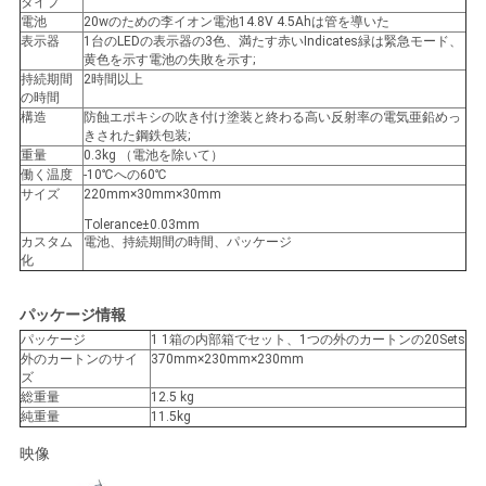
タイプ
電池
20wのための李イオン電池14.8V 4.5Ahは管を導いた
い
表示器
1台のLEDの表示器の3色、満たす赤いIndicates緑は緊急モード、
黄色を示す電池の失敗を示す;
持続期間
2時間以上
の時間
引
構造
防蝕エポキシの吹き付け塗装と終わる高い反射率の電気亜鉛めっ
きされた鋼鉄包装;
用
重量
0.3kg （電池を除いて）
働く温度
-10℃への60℃
を
サイズ
220mm×30mm×30mm
Tolerance±0.03mm
要
カスタム
電池、持続期間の時間、パッケージ
化
求
パッケージ情報
し
パッケージ
1 1箱の内部箱でセット、1つの外のカートンの20Sets
外のカートンのサイ
370mm×230mm×230mm
な
ズ
総重量
12.5 kg
さ
純重量
11.5kg
い
映像