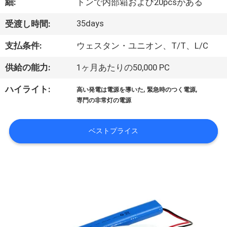
達
細:
トンで内部箱および20pcsがある
に
35days
受渡し時間:
つ
支払条件:
ウェスタン・ユニオン、T/T、L/C
い
供給の能力:
1ヶ月あたりの50,000 PC
て
,
,
ハイライト:
高い発電は電源を導いた
緊急時のつく電源
専門の非常灯の電源
工
ベストプライス
場
旅
行
品