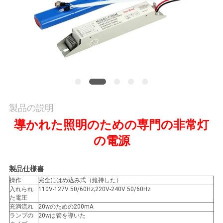
質
管
理
私
達
製品の説明
に
導かれた照明のための専門の非常灯
連
の電源
絡
製品仕様書
し
操作
完全にはめ込み式（維持した）
入れられ
110V-127V 50/60Hz;220V-240V 50/60Hz
な
た電圧
充満流れ
20wのための200mA
さ
ランプの
20wは管を導いた