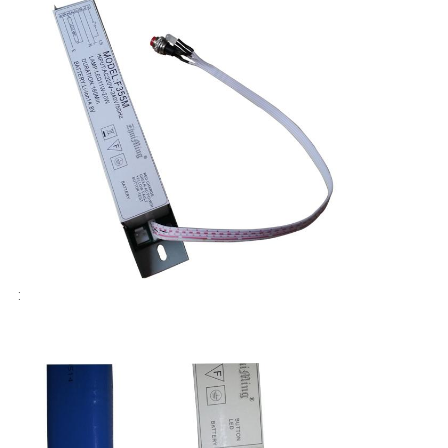
地
図
プ
ラ
イ
バ
:
シ
ー
規
約