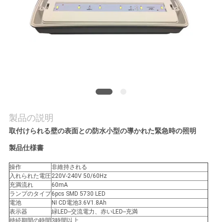
質
管
理
私
達
に
製品の説明
取付けられる壁の表面との防水小型の導かれた緊急時の照明
連
製品仕様書
絡
操作
非維持される
し
入れられた電圧
220V-240V 50/60Hz
充満流れ
60mA
ランプのタイプ
6pcs SMD 5730 LED
な
電池
NI CD電池3.6V1.8Ah
表示器
緑LED--交流電力、赤いLED--充満
さ
持続期間の時間
3時間以上