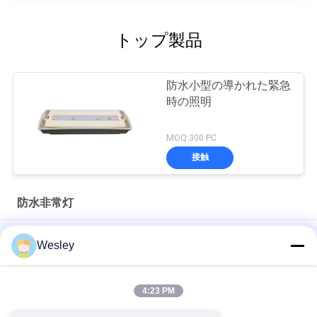
トップ製品
防水小型の導かれた緊急
時の照明
MOQ:300 PC
接触
防水非常灯
保証3年のの省エネのプラスチック防水非常灯
Wesley
3年保証、25000時間の寿命を持つ5W IP65防水LED非常用バル
クヘッドライト
4:23 PM
天井埋込型 充電式LED非常灯 (3時間バックアップ)