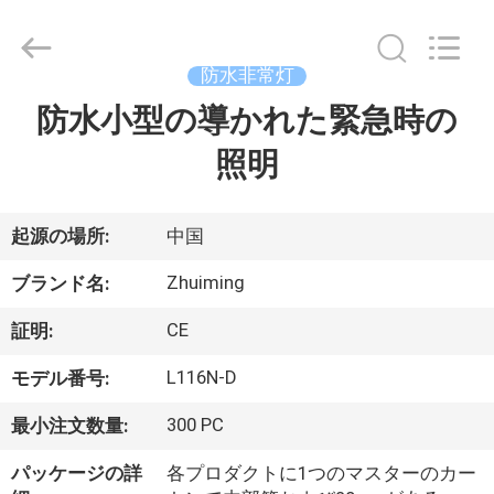
2015
-
2026
Hangzhou
Dreamy
防水非常灯
Technology
Co.,Ltd.
防水小型の導かれた緊急時の
家
All
Rights
Reserved.
照明
プ
ロ
起源の場所:
中国
ダ
Zhuiming
ブランド名:
ク
CE
証明:
ト
L116N-D
モデル番号:
300 PC
最小注文数量:
私
パッケージの詳
各プロダクトに1つのマスターのカー