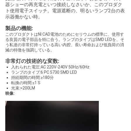
器ショーの再充電といつ接続しなさいか、このプロダク
SITEMAP
ト使用電子スイッチ。電源遮断の、明るいランプ2台の表
示器働かない時。
製品の機能:
プ
このプロダクトはNI CAD電池のためにセリウムの標準に、使用す
る良質の電子部品を特に合う。ランプのタイプはSMD LEDを、そ
ラ
う私達の非常灯持っている高い内腔、長い寿命および低負荷の消
滅の特徴を強調している。
イ
非常灯の技術的な変数:
バ
入れられた電圧:AC 220V-240V 50Hz/60Hz
ランプのタイプ:6 PC 5730 SMD LED
シ
持続期間の時間:≥180分
転換の時間:≤1 S
ー
光束:>200LM
映像:
規
約