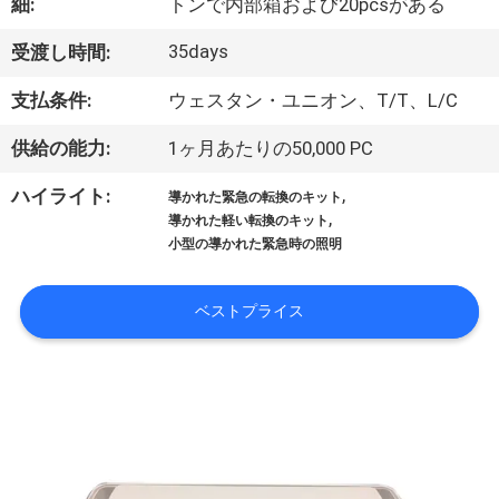
達
細:
トンで内部箱および20pcsがある
に
35days
受渡し時間:
つ
支払条件:
ウェスタン・ユニオン、T/T、L/C
い
供給の能力:
1ヶ月あたりの50,000 PC
て
,
ハイライト:
導かれた緊急の転換のキット
,
導かれた軽い転換のキット
小型の導かれた緊急時の照明
工
場
ベストプライス
旅
行
品