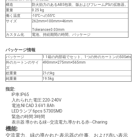
構造
防火効力のあるABS包装、版およびフレーム;PSの拡散器。
い
重量
0.25 kg
働く温度
-10℃への55℃
サイズ
262mm×100mm×46mm
引
Tolerance±0.03mm
カスタム化
電池、持続期間の時間、パッケージ
用
パッケージ情報
を
パッケージ
1 1箱の内部箱でセット、1つの外のカートンの50Sets
外のカートンのサイ
490mm×275mm×565mm
要
ズ
総重量
21のkg
求
純重量
19.5kg
指定:
し
IP率:IP65
入れられた電圧:220-240V
な
電池:NI CAD 3.6V1.8Ah
LEDランプ:6pcs 5730SMD
さ
緊急の時間:3時間
表示器:導かれる緑--交流電力;導かれる赤--Charing
い
機能:
交流電力、緑の導かれた表示器の仕事、および赤い表示