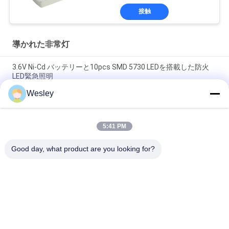
接触
導かれた非常灯
3.6V Ni-Cd バッテリーと10pcs SMD 5730 LEDを搭載した防火
LED緊急照明
Wesley
防火ABS LED緊急用ライト 10pcs SMD 5730 LED と 3.6V 1.8Ah
Ni-Cd バッテリー
5:41 PM
緊急用 リチャージ可能なLEDライト Ni-Cd電池と防火ABS 3時間
持続時間
Good day, what product are you looking for?
人気カテゴリ
すべて
防水非常灯
再充電可能な非常灯