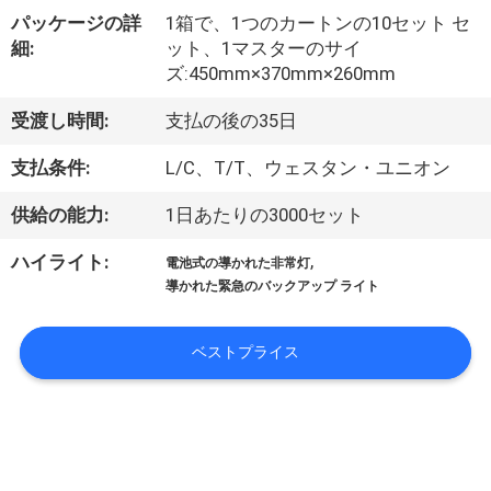
達
パッケージの詳
1箱で、1つのカートンの10セット セ
に
細:
ット、1マスターのサイ
ズ:450mm×370mm×260mm
つ
受渡し時間:
支払の後の35日
い
て
支払条件:
L/C、T/T、ウェスタン・ユニオン
供給の能力:
1日あたりの3000セット
工
,
ハイライト:
電池式の導かれた非常灯
場
導かれた緊急のバックアップ ライト
旅
ベストプライス
行
品