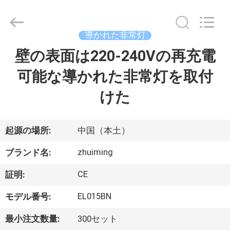
2015
-
2026
Hangzhou
Dreamy
導かれた非常灯
Technology
Co.,Ltd.
壁の表面は220-240Vの再充電
家
All
Rights
Reserved.
可能な導かれた非常灯を取付
プ
けた
ロ
ダ
起源の場所:
中国（本土）
ク
zhuiming
ブランド名:
ト
CE
証明:
EL015BN
モデル番号:
私
最小注文数量:
300セット