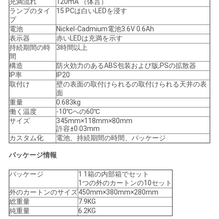
充満流れ
120mA （体言）
ランプのタイ
15 PCは白いLEDを浸す
い
プ
電池
Nickel-Cadmium電池3.6V 0.6Ah
表示器
赤いLEDは充満を示す
引
持続期間の時
3時間以上
間
構造
防火効力のあるABS包装および版;PSの拡散器
用
IP率
IP20
取付け
壁の表面の取付けられるの取付けられる天井の表
を
面
重量
0.683kg
要
働く温度
-10℃への60℃
サイズ
345mm×118mm×80mm
求
許容±0.03mm
カスタム化
電池、持続期間の時間、パッケージ
し
パッケージ情報
な
パッケージ
1 1箱の内部箱でセット
1つの外のカートンの10セット
さ
外のカートンのサイズ
450mm×380mm×280mm
総重量
7.9KG
い
純重量
6.2KG