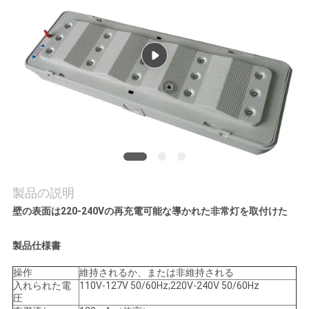
質
管
理
私
達
に
連
製品の説明
壁の表面は220-240Vの再充電可能な導かれた非常灯を取付けた
絡
し
製品仕様書
な
操作
維持されるか、または非維持される
入れられた電
110V-127V 50/60Hz;220V-240V 50/60Hz
圧
さ