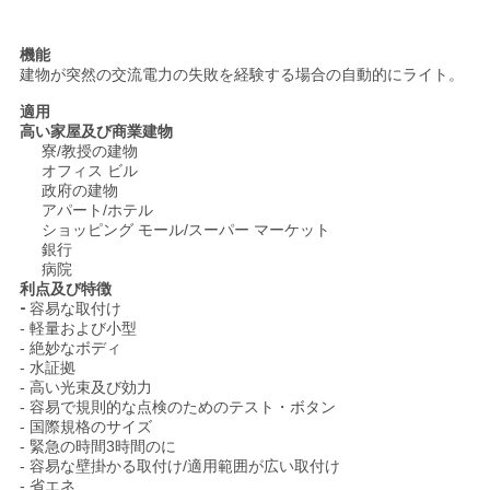
SITEMAP
機能
建物が突然の交流電力の失敗を経験する場合の自動的にライト。
プ
適用
高い家屋及び商業建物
寮/教授の建物
ラ
オフィス ビル
政府の建物
イ
アパート/ホテル
ショッピング モール/スーパー マーケット
バ
銀行
病院
シ
利点及び特徴
-
容易な取付け
- 軽量および小型
ー
- 絶妙なボディ
- 水証拠
規
- 高い光束及び効力
- 容易で規則的な点検のためのテスト・ボタン
約
- 国際規格のサイズ
- 緊急の時間3時間のに
- 容易な壁掛かる取付け/適用範囲が広い取付け
- 省エネ