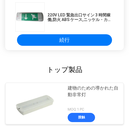
220V LED 緊急出口サイン 3 時間稼
働,防火 ABS ケース,ニッケル・カド
ミウム電池
続行
トップ製品
建物のための導かれた自
動非常灯
MOQ:1 PC
接触