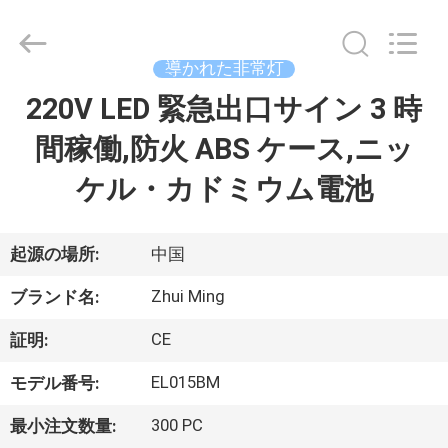
2015
-
2026
Hangzhou
Dreamy
導かれた非常灯
Technology
Co.,Ltd.
220V LED 緊急出口サイン 3 時
家
All
Rights
Reserved.
間稼働,防火 ABS ケース,ニッ
プ
ケル・カドミウム電池
ロ
ダ
起源の場所:
中国
ク
Zhui Ming
ブランド名:
ト
CE
証明:
EL015BM
モデル番号:
私
300 PC
最小注文数量: