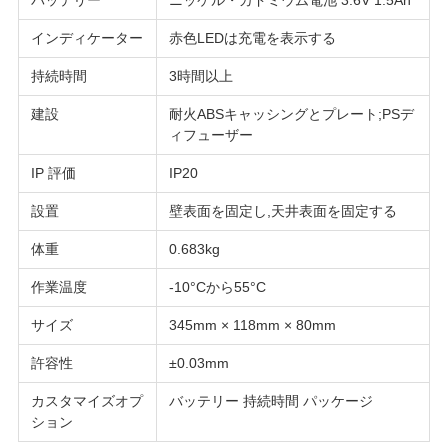
バッテリー
ニッケル・カドミウム電池 3.6V 1.5Ah
SITEMAP
インディケーター
赤色LEDは充電を表示する
持続時間
3時間以上
プ
建設
耐火ABSキャッシングとプレート;PSデ
ィフューザー
ラ
IP 評価
IP20
イ
設置
壁表面を固定し,天井表面を固定する
バ
体重
0.683kg
シ
作業温度
-10°Cから55°C
ー
サイズ
345mm × 118mm × 80mm
規
許容性
±0.03mm
約
カスタマイズオプ
バッテリー 持続時間 パッケージ
ション