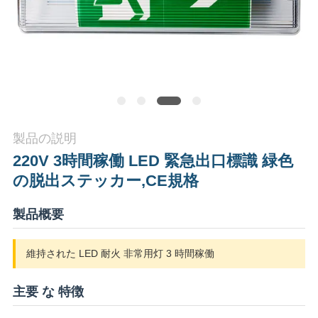
質
管
理
私
製品の説明
達
220V 3時間稼働 LED 緊急出口標識 緑色
に
の脱出ステッカー,CE規格
連
製品概要
絡
し
維持された LED 耐火 非常用灯 3 時間稼働
な
主要 な 特徴
さ