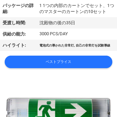
達
パッケージの詳
1 1つの内部のカートンでセット、1つ
に
細:
のマスターのカートンの10セット
つ
受渡し時間:
沈殿物の後の35日
い
3000 PCS/DAY
供給の能力:
て
,
ハイライト:
電池式の導かれた非常灯
自己の非常灯を試験導線
工
ベストプライス
場
旅
行
品