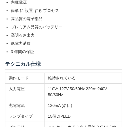
内蔵電源
い
簡単 に 設置 する プロセス
高品質の電子部品
引
プレミアム品質のバッテリー
高明るさ出力
用
低電力消費
を
3 年間の保証
要
テクニカル仕様
求
動作モード
維持されている
し
入力電圧
110V~127V 50/60Hz 220V~240V
50/60Hz
な
充電電流
120mA (名目)
さ
ランプタイプ
15個DIPLED
い