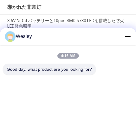
導かれた非常灯
3.6V Ni-Cd バッテリーと10pcs SMD 5730 LEDを搭載した防火
LED緊急照明
Wesley
防火ABS LED緊急用ライト 10pcs SMD 5730 LED と 3.6V 1.8Ah
Ni-Cd バッテリー
4:16 AM
緊急用 リチャージ可能なLEDライト Ni-Cd電池と防火ABS 3時間
持続時間
Good day, what product are you looking for?
人気カテゴリ
すべて
防水非常灯
再充電可能な非常灯
引込められた非常灯
導かれた非常灯