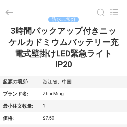
2015
-
2026
Hangzhou
Dreamy
防水非常灯
Technology
Co.,Ltd.
3時間バックアップ付きニッ
家
All
Rights
Reserved.
ケルカドミウムバッテリー充
プ
電式壁掛けLED緊急ライト
ロ
IP20
ダ
起源の場所:
浙江省、中国
ク
Zhui Ming
ト
ブランド名:
1
最小注文数量:
私
$7.50
価格: