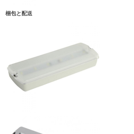
SITEMAP
梱包と配送
プ
ラ
イ
バ
シ
ー
規
約