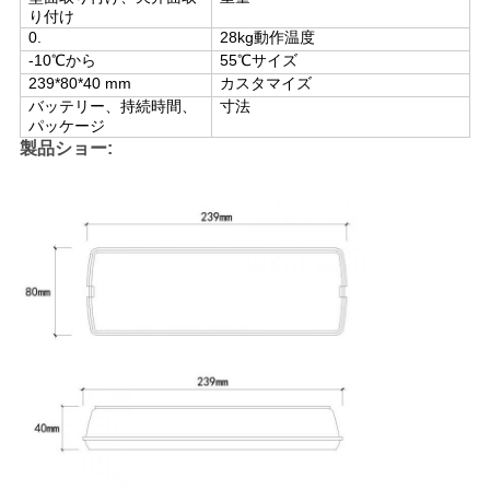
り付け
い
0.
28
kg
動作温度
-10℃から
55
℃
サイズ
239*80*40 mm
カスタマイズ
引
バッテリー、持続時間、
寸法
パッケージ
用
製品ショー:
を
要
求
し
な
さ
い