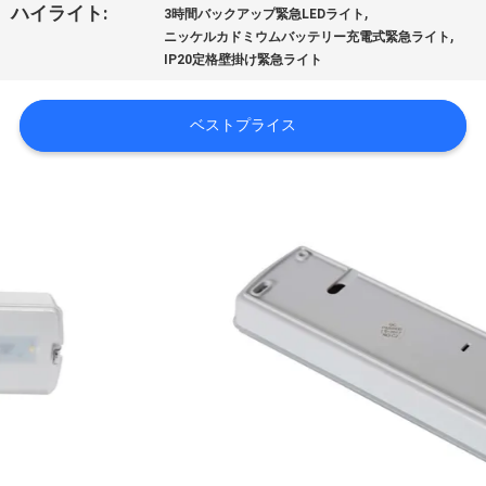
達
,
ハイライト:
3時間バックアップ緊急LEDライト
,
に
ニッケルカドミウムバッテリー充電式緊急ライト
IP20定格壁掛け緊急ライト
つ
い
ベストプライス
て
工
場
旅
行
品