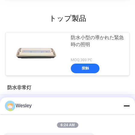
トップ製品
防水小型の導かれた緊急
時の照明
MOQ:300 PC
接触
防水非常灯
保証3年のの省エネのプラスチック防水非常灯
Wesley
3年保証、25000時間の寿命を持つ5W IP65防水LED非常用バル
クヘッドライト
6:24 AM
天井埋込型 充電式LED非常灯 (3時間バックアップ)