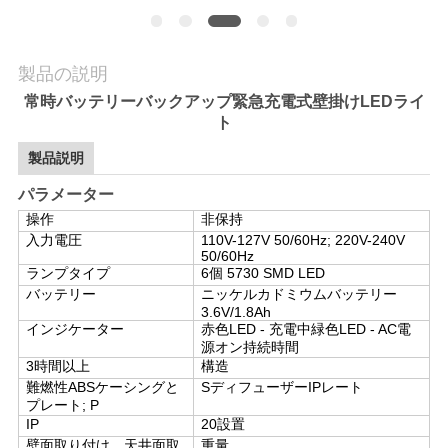
質
管
製品の説明
理
常時バッテリーバックアップ緊急充電式壁掛けLEDライ
ト
私
製品説明
達
パラメーター
操作
非保持
に
入力電圧
110V-127V 50/60Hz; 220V-240V
50/60Hz
連
ランプタイプ
6個 5730 SMD LED
バッテリー
ニッケルカドミウムバッテリー
3.6V
/1.8
Ah
絡
インジケーター
赤色LED - 充電中
緑色LED - AC電
源オン
持続時間
し
3時間以上
構造
難燃性ABSケーシングと
S
ディフューザー
IPレート
な
プレート; P
IP
20
設置
さ
壁面取り付け、天井面取
重量