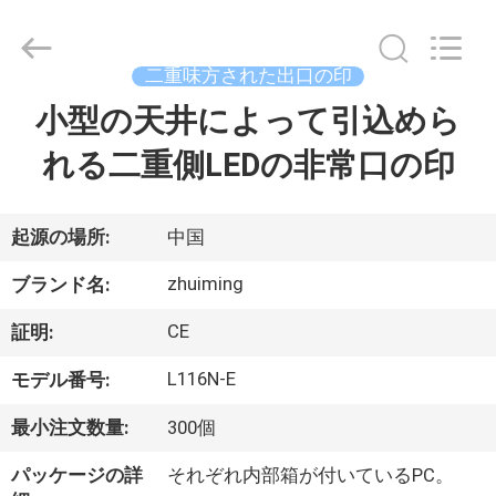
2015
-
2026
Hangzhou
Dreamy
二重味方された出口の印
Technology
Co.,Ltd.
小型の天井によって引込めら
家
All
Rights
Reserved.
れる二重側LEDの非常口の印
プ
ロ
起源の場所:
中国
ダ
zhuiming
ブランド名:
ク
CE
証明:
ト
L116N-E
モデル番号:
最小注文数量:
300個
私
パッケージの詳
それぞれ内部箱が付いているPC。