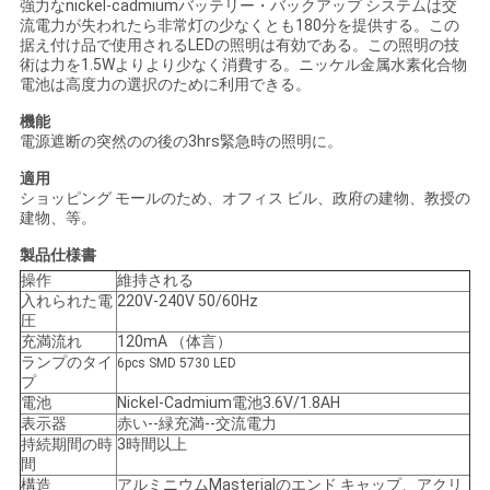
強力なnickel-cadmiumバッテリー・バックアップ システムは交
流電力が失われたら非常灯の少なくとも180分を提供する。この
い
据え付け品で使用されるLEDの照明は有効である。この照明の技
術は力を1.5Wよりより少なく消費する。ニッケル金属水素化合物
電池は高度力の選択のために利用できる。
引
機能
電源遮断の突然のの後の3hrs緊急時の照明に。
用
適用
を
ショッピング モールのため、オフィス ビル、政府の建物、教授の
建物、等。
要
製品仕様書
求
操作
維持される
入れられた電
220V-240V 50/60Hz
圧
し
充満流れ
120mA （体言）
ランプのタイ
6pcs SMD 5730 LED
な
プ
電池
Nickel-Cadmium電池3.6V/1.8AH
さ
表示器
赤い--緑充満--交流電力
持続期間の時
3時間以上
い
間
構造
アルミニウムMasterialのエンド キャップ、アクリ