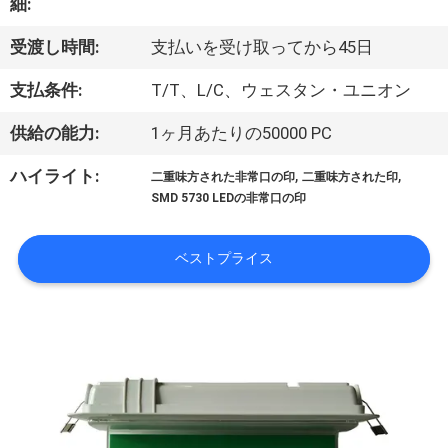
達
細:
に
受渡し時間:
支払いを受け取ってから45日
つ
支払条件:
T/T、L/C、ウェスタン・ユニオン
い
供給の能力:
1ヶ月あたりの50000 PC
て
,
,
ハイライト:
二重味方された非常口の印
二重味方された印
SMD 5730 LEDの非常口の印
工
ベストプライス
場
旅
行
品