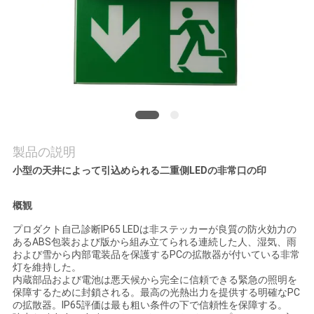
質
管
理
私
達
製品の説明
に
小型の天井によって引込められる二重側LEDの非常口の印
連
概観
絡
プロダクト自己診断IP65 LEDは非ステッカーが良質の防火効力の
あるABS包装および版から組み立てられる連続した人、湿気、雨
し
および雪から内部電装品を保護するPCの拡散器が付いている非常
灯を維持した。
な
内蔵部品および電池は悪天候から完全に信頼できる緊急の照明を
保障するために封鎖される。最高の光熱出力を提供する明確なPC
さ
の拡散器。IP65評価は最も粗い条件の下で信頼性を保障する。