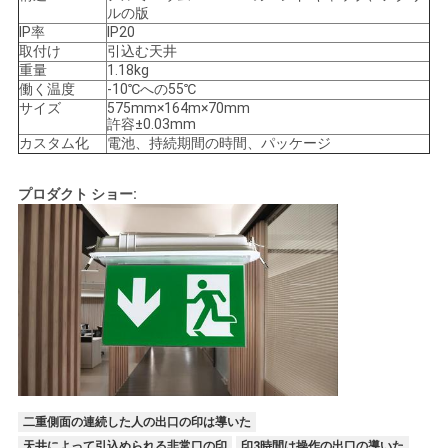
ルの版
IP率
IP20
地
取付け
引込む天井
重量
1.18kg
図
働く温度
-10℃への55℃
サイズ
575mm×164m×70mm
許容±0.03mm
カスタム化
電池、持続期間の時間、パッケージ
プ
ラ
プロダクト ショー:
イ
バ
シ
ー
規
二重側面の連続した人の出口の印は導いた
約
天井によって引込められる非常口の印
印3時間は操作の出口の導いた