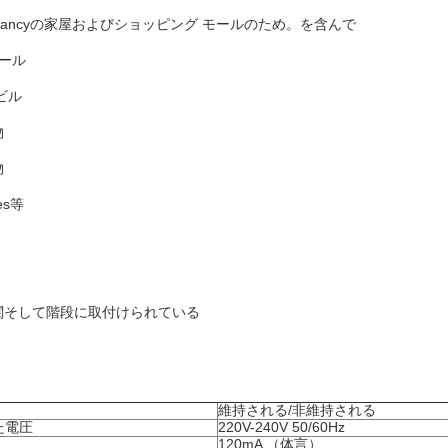
upancyの家屋およびショッピング モールのため。を含んで
モール
ビル
物
物
ies等
関そして階段に取付けられている
維持される/非維持される
た電圧
220V-240V 50/60Hz
120mA （体言）