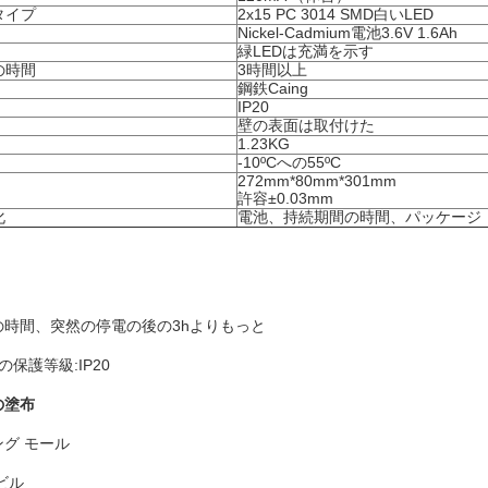
タイプ
2x15 PC 3014 SMD白いLED
Nickel-Cadmium電池3.6V 1.6Ah
緑LEDは充満を示す
の時間
3時間以上
鋼鉄Caing
IP20
壁の表面は取付けた
1.23KG
-10ºCへの55ºC
272mm*80mm*301mm
許容±0.03mm
化
電池、持続期間の時間、パッケージ
の時間、突然の停電の後の3hよりもっと
essの保護等級:IP20
の塗布
グ モール
ビル