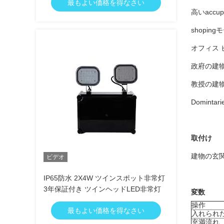
最もよい価格を得なさい
高いacc
shoping
オフィス 
政府の
建
教授の建
Domintar
取付け
建物の玄
ビデオ
IP65防水 2X4W ツインスポット非常灯
3年保証付き ツインヘッドLED非常灯
変数
操作
最もよい価格を得なさい
入れられ
充満流れ