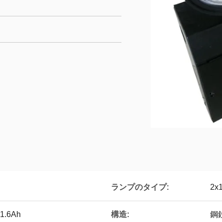
ランプのタイプ:
2x
構造:
V1.6Ah
鋼