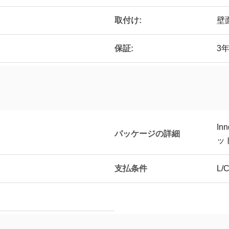
取付け:
壁
保証:
3
I
パッケージの詳細
ッ
支払条件
L/