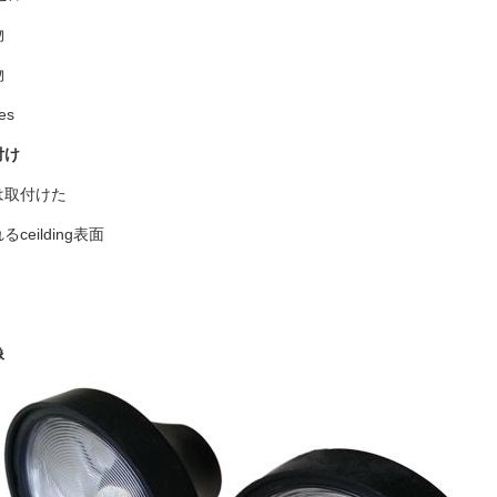
物
物
es
付け
は取付けた
ceilding表面
像