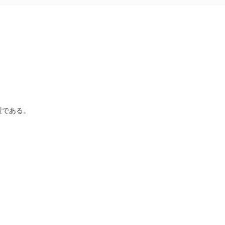
置
である
。