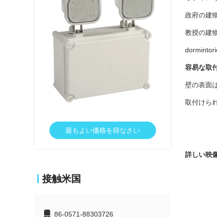
政府の建
教授の建
dormintori
容易な取
壁の表面
取付けられる
最もよい価格を得なさい
詳しい映
接触米国
86-0571-88303726