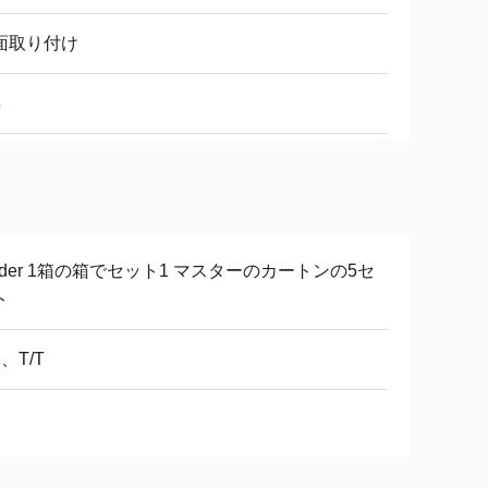
面取り付け
年
nnder 1箱の箱でセット1 マスターのカートンの5セ
ト
C、T/T