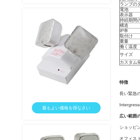
ランプの
電池
表示器
持続期間
構造
IP率
取付け
重量
働く温度
サイズ
カスタム
特徴
長い緊急
Intergr
最もよい価格を得なさい
広い範囲
ショッピン
オフィス 