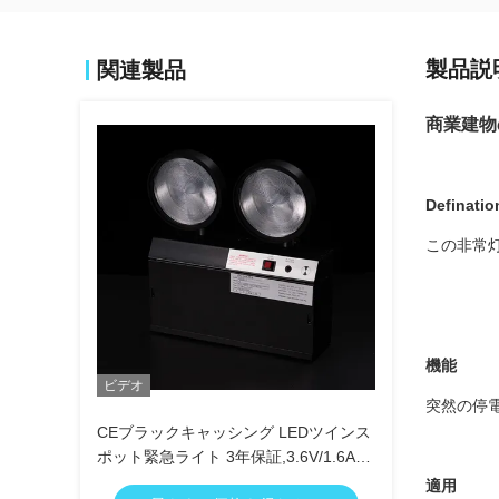
製品説
関連製品
商業建物
Definatio
この
非常
機能
ビデオ
突然の
停
CEブラックキャッシング LEDツインス
ポット緊急ライト 3年保証,3.6V/1.6Ah
バッテリーと3時間の持続時間
適用