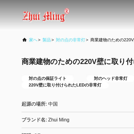
家へ
>
製品
>
対の点の非常灯
>
商業建物のための220
商業建物のための220V壁に取り付
対の点の保証ライト
対のヘッド非常灯
220V壁に取り付けられたLEDの非常灯
起源の場所:
中国
ブランド名:
Zhui Ming