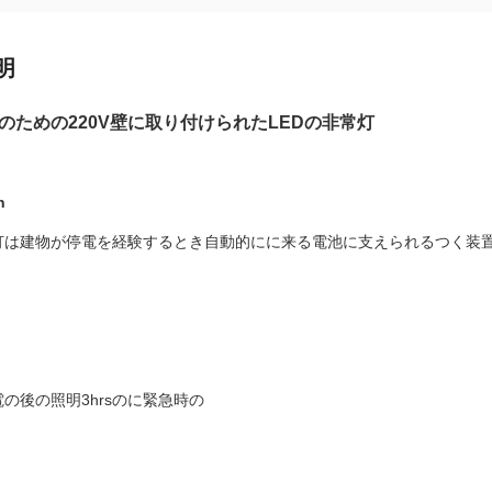
明
のための220V壁に取り付けられたLEDの非常灯
n
灯は
建物が
停電を
経験する
とき自動的にに来る電池に支えられる
つく装
電の後の照明
3
hrsのに
緊急時の