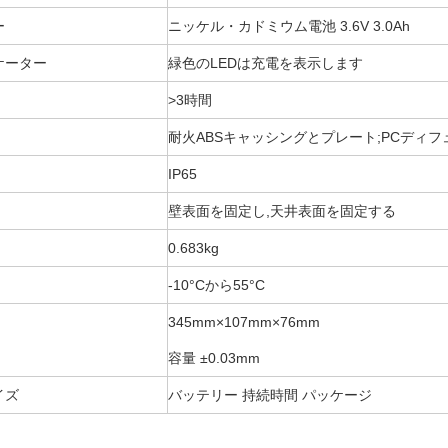
ー
ニッケル・カドミウム電池 3.6V 3.0Ah
ケーター
緑色のLEDは充電を表示します
>3時間
耐火ABSキャッシングとプレート;PCディフ
IP65
壁表面を固定し,天井表面を固定する
0.683kg
-10°Cから55°C
345mm×107mm×76mm
容量 ±0.03mm
イズ
バッテリー 持続時間 パッケージ