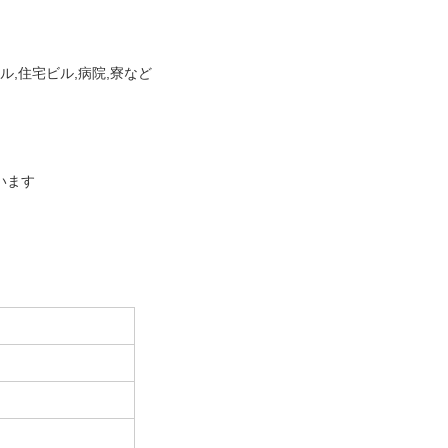
ル,住宅ビル,病院,寮など
います