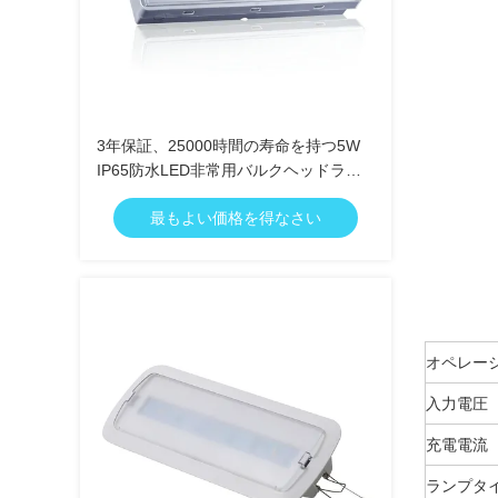
3年保証、25000時間の寿命を持つ5W
IP65防水LED非常用バルクヘッドライ
ト
最もよい価格を得なさい
オペレー
入力電圧
充電電流
ランプタ