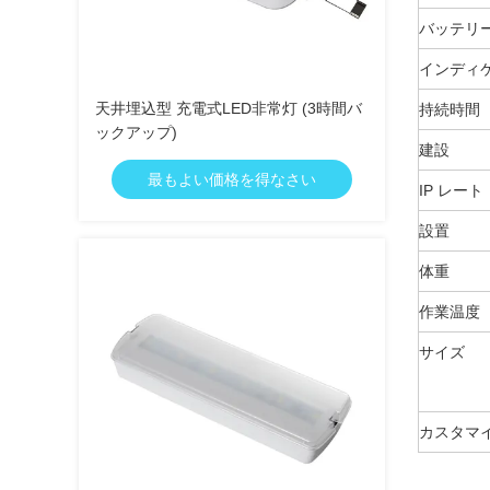
バッテリ
インディ
天井埋込型 充電式LED非常灯 (3時間バ
持続時間
ックアップ)
建設
最もよい価格を得なさい
IP レート
設置
体重
作業温度
サイズ
カスタマ