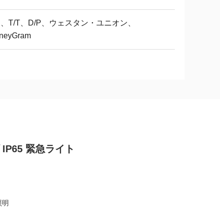
/C、T/T、D/P、ウェスタン・ユニオン、
neyGram
IP65 緊急ライト
照明