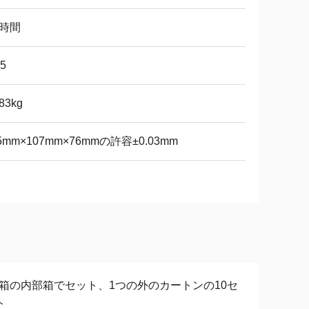
3時間
65
683kg
5mm×107mm×76mmの許容±0.03mm
 1箱の内部箱でセット、1つの外のカートンの10セ
ト