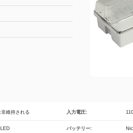
入力電圧:
は非維持される
11
バッテリー:
いLED
Ni