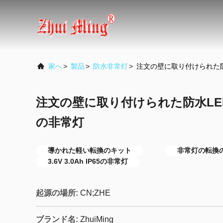
家へ
>
製品
>
防水非常灯
>
注文の壁に取り付けられた防
注文の壁に取り付けられた防水LED
の非常灯
導かれた軽い転換のキット
非常灯の転換
3.6V 3.0Ah IP65の非常灯
起源の場所:
CN;ZHE
ブランド名:
ZhuiMing