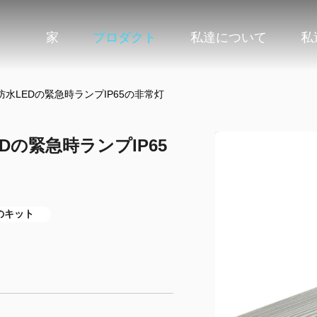
家
プロダクト
私達について
私
水LEDの緊急時ランプIP65の非常灯
の緊急時ランプIP65
のキット