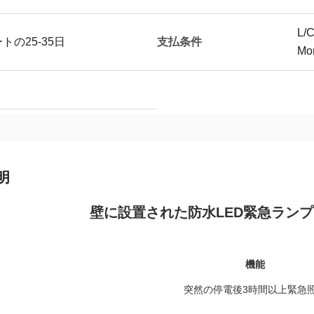
L
支払条件
の25-35日
Mo
明
壁に設置された防水LED緊急ランプ 
機能
突然の停電後3時間以上緊急