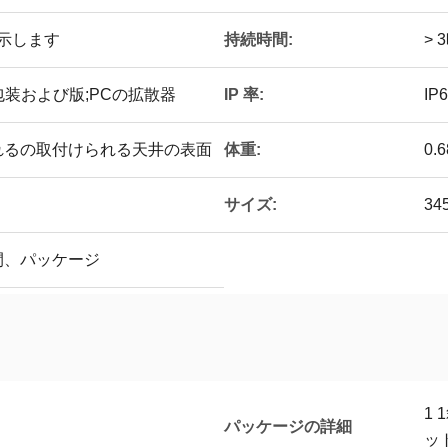
持続時間:
を示します
> 
IP 率:
包装および版;PCの拡散器
IP
体重:
れるの取付けられる天井の表面
0.
サイズ:
34
間、パッケージ
1
パッケージの詳細
ッ