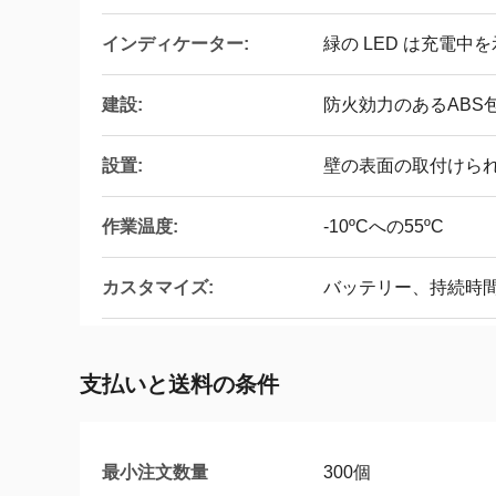
インディケーター:
緑の LED は充電中
建設:
防火効力のあるABS
設置:
壁の表面の取付けら
作業温度:
-10ºCへの55ºC
カスタマイズ:
バッテリー、持続時
支払いと送料の条件
最小注文数量
300個