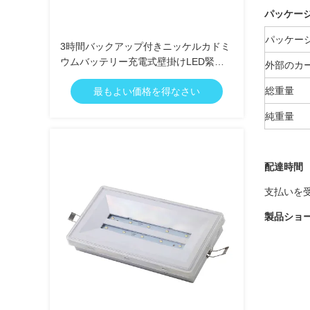
パッケー
パッケー
3時間バックアップ付きニッケルカドミ
ウムバッテリー充電式壁掛けLED緊急
外部のカ
ライト IP20
総重量
最もよい価格を得なさい
純重量
配達時間
支払いを受
製品ショ