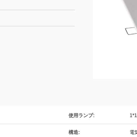
使用ランプ:
1*
構造:
電