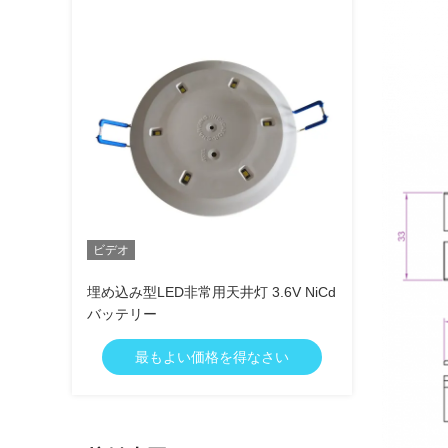
ビデオ
埋め込み型LED非常用天井灯 3.6V NiCd
バッテリー
最もよい価格を得なさい