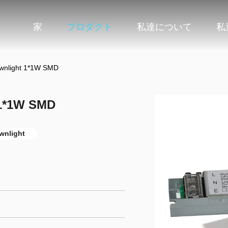
家
プロダクト
私達について
私
ight 1*1W SMD
*1W SMD
light