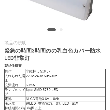
質
管
理
私
製品の説明
達
緊急の時間3時間のの乳白色カバー防水
LED非常灯
に
製品仕様書
連
操作
非維持しなさい
入れられた電
220V-240V 50/60Hz
絡
圧
充満流れ
60mA
し
ランプのタイ
6pcs SMD 5730 LED
プ
な
電池
NI CD電池3.6V 1.8Ah
表示器
緑LED--交流電力、赤いLED--充満
さ
持続期間の時
3時間以上