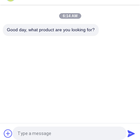
3年保証、25000時間の寿命を持つ5W IP65防水LED非常用バル
クヘッドライト
6:14 AM
天井埋込型 充電式LED非常灯 (3時間バックアップ)
Good day, what product are you looking for?
人気カテゴリ
すべて
防水非常灯
再充電可能な非常灯
引込められた非常灯
導かれた非常灯
天井の非常灯
LED緊急のDownlight
非常灯をテストして
対の点の非常灯
いる自己
見積依頼