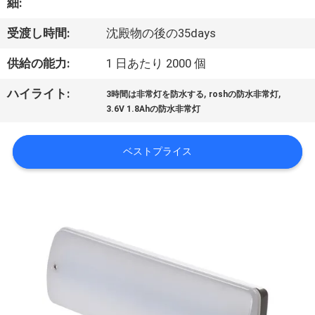
達
細:
に
受渡し時間:
沈殿物の後の35days
つ
供給の能力:
1 日あたり 2000 個
い
,
,
ハイライト:
3時間は非常灯を防水する
roshの防水非常灯
て
3.6V 1.8Ahの防水非常灯
ベストプライス
工
場
旅
行
品