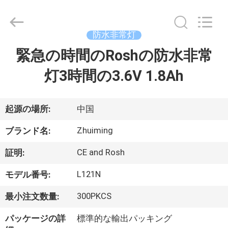
2015
-
2026
Hangzhou
Dreamy
防水非常灯
Technology
Co.,Ltd.
緊急の時間のRoshの防水非常
家
All
Rights
Reserved.
灯3時間の3.6V 1.8Ah
プ
ロ
起源の場所:
中国
ダ
Zhuiming
ブランド名:
ク
CE and Rosh
証明:
ト
L121N
モデル番号:
300PKCS
最小注文数量:
私
パッケージの詳
標準的な輸出パッキング