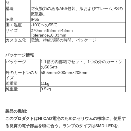
間
い
構造
防火効力のあるABS包装、版およびフレーム;PSの
拡散器。
IP率
IP65
働く温度
-10℃への55℃
引
サイズ
270mm×88mm×48mm
Tolerance±0.03mm
用
カスタム化
電池、持続期間の時間、パッケージ
を
パッケージ情報
パッケージ
1 1箱の内部箱でセット、1つの外のカートン
要
の50Sets
外のカートンのサ
58.5mm×300mm×205mm
求
イズ
総重量
11kg
し
純重量
9.5kg
な
さ
製品の機能:
このプロダクトはNI CAD電池のためにセリウムの標準に、使用す
い
る良質の電子部品を特に合う。ランプのタイプはSMD LEDを、