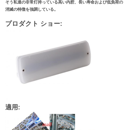
そう私達の非常灯持っている高い内腔、長い寿命および低負荷の
消滅の特徴を強調している。
SITEMAP
プロダクト ショー:
プ
ラ
イ
バ
シ
ー
規
適用:
約