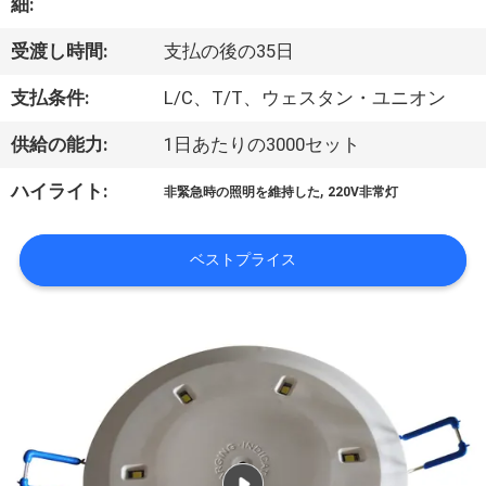
達
細:
に
受渡し時間:
支払の後の35日
つ
支払条件:
L/C、T/T、ウェスタン・ユニオン
い
供給の能力:
1日あたりの3000セット
て
,
ハイライト:
非緊急時の照明を維持した
220V非常灯
工
ベストプライス
場
旅
行
品