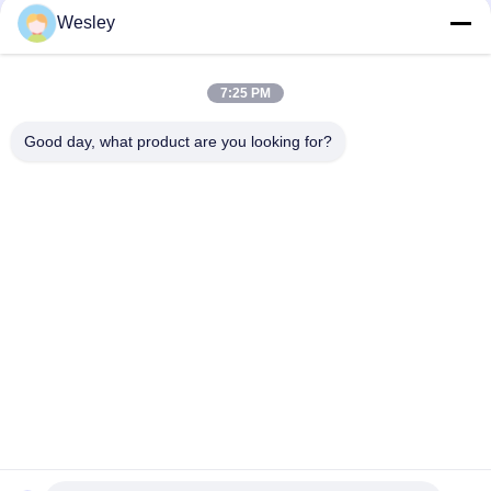
LED 非常用 ランプ
Wesley
3時間稼働し,維持されていない機能を持つ,防火型リセッズ型
LED緊急用灯
7:25 PM
3時間 自律性 リチウムイオン電池 防火 ABS 天井 非常用 灯具
Good day, what product are you looking for?
人気カテゴリ
すべて
防水非常灯
再充電可能な非常灯
引込められた非常灯
導かれた非常灯
天井の非常灯
LED緊急のDownlight
非常灯をテストして
対の点の非常灯
いる自己