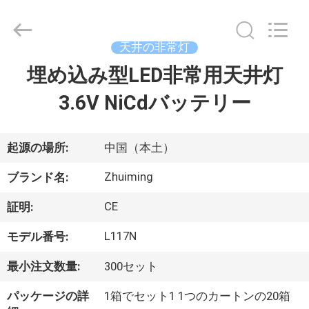
2015
-
2026
Hangzhou
Dreamy
天井の非常灯
Technology
Co.,Ltd.
埋め込み型LED非常用天井灯
家
All
Rights
Reserved.
3.6V NiCdバッテリー
プ
ロ
起源の場所:
中国（本土）
ダ
Zhuiming
ブランド名:
ク
CE
証明:
ト
L117N
モデル番号:
最小注文数量:
300セット
私
パッケージの詳
1箱でセット1 1つのカートンの20箱