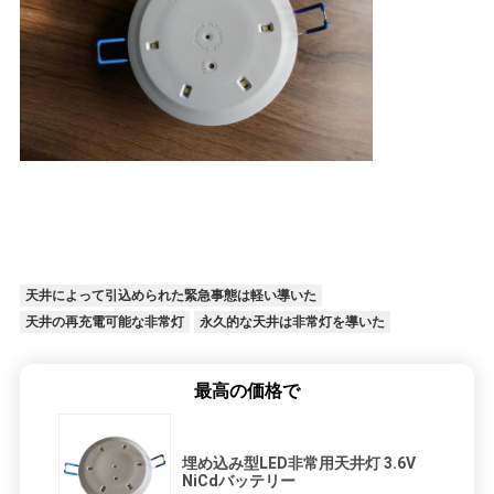
地
図
プ
ラ
イ
バ
天井によって引込められた緊急事態は軽い導いた
天井の再充電可能な非常灯
永久的な天井は非常灯を導いた
シ
ー
最高の価格で
規
埋め込み型LED非常用天井灯 3.6V
約
NiCdバッテリー