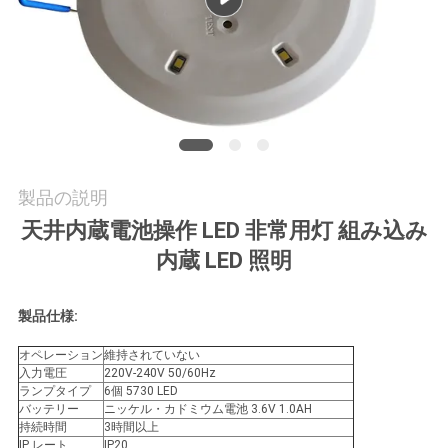
質
管
理
私
達
製品の説明
天井内蔵電池操作 LED 非常用灯 組み込み
に
内蔵 LED 照明
連
絡
製品仕様:
し
オペレーション
維持されていない
入力電圧
220V-240V 50/60Hz
ランプタイプ
6個 5730 LED
な
バッテリー
ニッケル・カドミウム電池 3.6V 1.0AH
持続時間
3時間以上
さ
IP レート
IP20