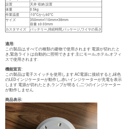
設置
天井 収納 設置
い
体重
0.5kg
作業温度
-10°Cから60°C
サイズ
350mm×110mm×38mm
容量 ±0.03mm
引
カスタマイズ
バッテリー,持続時間,パッケージ,ワイヤの長さ
用
適用:
この製品は,すべての種類の建物で使用されます.電源が切れたと
を
き,緊急ライトは自動的に照明できます.主にモール,ホテル,オフィ
スで使用されます.
要
機能宣言:
求
この製品は電子スイッチを使用します.AC電源に接続すると,緑色
のLEDインジケーターが動作し,赤いインジケーターが充電を表示
します.電源が切れたとき,ランプが明るく,二つのインジケーター
し
が動作しません.
な
商品表示:
さ
い