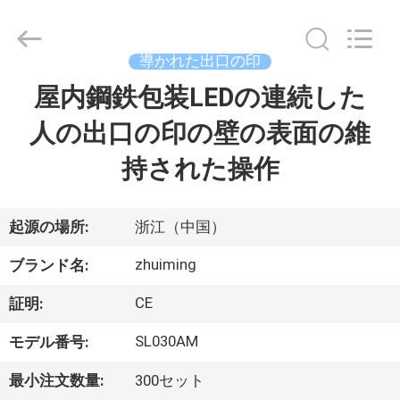
2015
-
2026
Hangzhou
Dreamy
導かれた出口の印
Technology
Co.,Ltd.
屋内鋼鉄包装LEDの連続した
家
All
Rights
Reserved.
人の出口の印の壁の表面の維
プ
持された操作
ロ
ダ
起源の場所:
浙江（中国）
ク
zhuiming
ブランド名:
ト
CE
証明:
SL030AM
モデル番号:
私
最小注文数量:
300セット