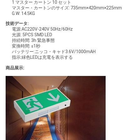
1 マスター カートン 10 セット
マスター・カートンのサイズ: 735mm×420mm×225mm
地
G.W: 14.5KG
技術データ:
図
電源:AC220V-240V 50Hz/60Hz
光源: 5PCS SMD LED
持続時間: 3h 緊急事態
プ
変換時間: ≤1秒
バッテリー:ニッコ・キャド3.6V/1000mAH
指示:緑色LEDは充電を表示する
ラ
商品展示:
イ
バ
シ
ー
規
約