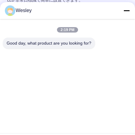
LED 非常口標識で簡単に設置できます。
Wesley
IP65定格LED非常口サイン、3時間の非常灯時間、Ni-Cdバッテ
リー駆動の非常口灯
2:19 PM
壁表面の取付けられたSMD LEDの非常口の印/プラスチック連続
した人の出口の印
Good day, what product are you looking for?
人気カテゴリ
すべて
防水非常灯
再充電可能な非常灯
引込められた非常灯
導かれた非常灯
天井の非常灯
LED緊急のDownlight
非常灯をテストして
対の点の非常灯
いる自己