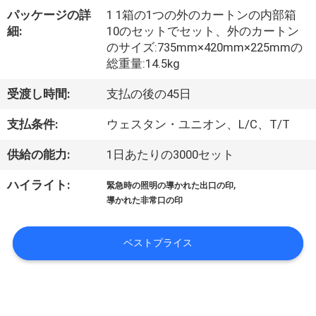
達
パッケージの詳
1 1箱の1つの外のカートンの内部箱
に
細:
10のセットでセット、外のカートン
のサイズ:735mm×420mm×225mmの
つ
総重量:14.5kg
い
受渡し時間:
支払の後の45日
て
支払条件:
ウェスタン・ユニオン、L/C、T/T
供給の能力:
1日あたりの3000セット
工
,
ハイライト:
場
緊急時の照明の導かれた出口の印
導かれた非常口の印
旅
行
ベストプライス
品