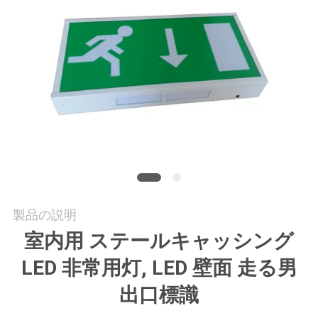
質
管
理
私
達
に
連
製品の説明
絡
室内用 ステールキャッシング
し
LED 非常用灯, LED 壁面 走る男
な
出口標識
さ