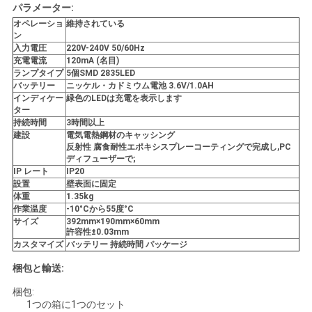
パラメーター:
い
オペレーショ
維持されている
ン
入力電圧
220V-240V 50/60Hz
充電電流
120mA (名目)
引
ランプタイプ
5個SMD 2835LED
バッテリー
ニッケル・カドミウム電池 3.6V/1.0AH
用
インディケー
緑色のLEDは充電を表示します
ター
を
持続時間
3時間以上
建設
電気電熱鋼材のキャッシング
反射性 腐食耐性エポキシスプレーコーティングで完成し,PC
要
ディフューザーで;
IP レート
IP20
求
設置
壁表面に固定
体重
1.35kg
し
作業温度
-10
°Cから55度
°C
サイズ
392mm
×190mm
×60mm
許容性
±0.03mm
な
カスタマイズ
バッテリー 持続時間 パッケージ
さ
梱包と輸送:
い
梱包:
1つの箱に1つのセット