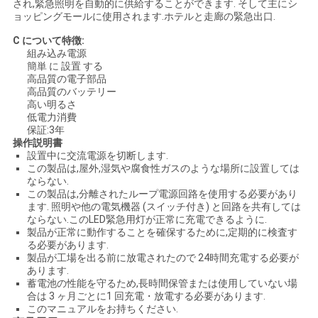
され,緊急照明を自動的に供給することができます. そして主にシ
ョッピングモールに使用されます.ホテルと走廊の緊急出口.
SITEMAP
C について
特徴:
組み込み電源
簡単 に 設置 する
プ
高品質の電子部品
高品質のバッテリー
ラ
高い明るさ
低電力消費
イ
保証:3年
操作説明書
設置中に交流電源を切断します.
バ
この製品は,屋外,湿気や腐食性ガスのような場所に設置しては
ならない.
シ
この製品は,分離されたループ電源回路を使用する必要があり
ます. 照明や他の電気機器 (スイッチ付き) と回路を共有しては
ー
ならない.このLED緊急用灯が正常に充電できるように.
製品が正常に動作することを確保するために,定期的に検査す
規
る必要があります.
製品が工場を出る前に放電されたので 24時間充電する必要が
約
あります.
蓄電池の性能を守るため,長時間保管または使用していない場
合は 3 ヶ月ごとに1 回充電・放電する必要があります.
このマニュアルをお持ちください.