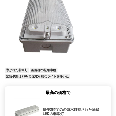
導かれた非常灯
組操作の緊急事態
緊急事態は220v再充電可能なライトを導いた
最高の価格で
操作3時間のの防水維持された隔壁
LEDの非常灯