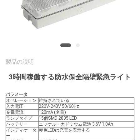
質
管
理
私
達
製品の説明
に
3時間稼働する防水保全隔壁緊急ライト
連
パラメータ
絡
オペレーション
維持されている
入力電圧
220V-240V 50/60Hz
し
充電電流
120mA (名目)
ランプタイプ
15個SMD 2835 LED
な
バッテリー
ニッケル・カドミウム電池 3.6V 1.0Ah
インディケータ
赤色LEDは充電を表示する
さ
ー