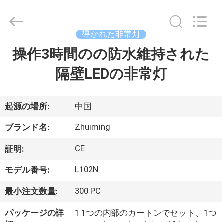
2015
-
2026
Hangzhou
Dreamy
導かれた非常灯
Technology
Co.,Ltd.
操作3時間のの防水維持された
家
All
Rights
Reserved.
隔壁LEDの非常灯
プ
ロ
起源の場所:
中国
ダ
Zhuiming
ブランド名:
ク
CE
証明:
ト
L102N
モデル番号:
300 PC
最小注文数量:
私
パッケージの詳
1 1つの内部のカートンでセット、1つ