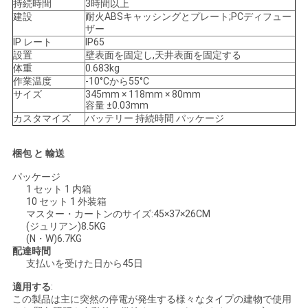
持続時間
3時間以上
建設
耐火ABSキャッシングとプレート;PCディフュー
い
ザー
IP レート
IP65
設置
壁表面を固定し,天井表面を固定する
引
体重
0.683kg
作業温度
-10°Cから55°C
用
サイズ
345mm × 118mm × 80mm
容量 ±0.03mm
カスタマイズ
バッテリー 持続時間 パッケージ
を
要
梱包 と 輸送
求
パッケージ
1 セット 1 内箱
10 セット 1 外装箱
し
マスター・カートンのサイズ:
45×37×26CM
(ジュリアン)8.5KG
な
(N・W)6.7KG
配達時間
さ
支払いを受けた日から45日
い
適用する
:
この製品は主に突然の停電が発生する様々なタイプの建物で使用