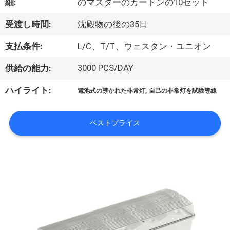
達
細:
のマスターのカートンの10セット
に
受渡し時間:
沈殿物の後の35日
つ
支払条件:
L/C、T/T、ウェスタン・ユニオン
い
3000 PCS/DAY
供給の能力:
て
,
ハイライト:
電池式の導かれた非常灯
自己の非常灯を試験導線
工
ベストプライス
場
旅
行
品