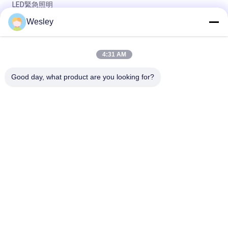
LED緊急照明
Wesley
防火ABS LED緊急用ライト 10pcs SMD 5730 LED と 3.6V 1.8Ah
Ni-Cd バッテリー
4:31 AM
緊急用 リチャージ可能なLEDライト Ni-Cd電池と防火ABS 3時間
持続時間
Good day, what product are you looking for?
人気カテゴリ
すべて
防水非常灯
再充電可能な非常灯
引込められた非常灯
導かれた非常灯
天井の非常灯
LED緊急のDownlight
非常灯をテストして
対の点の非常灯
いる自己